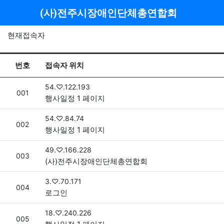
메뉴
(사)전주시장애인단체총연합회
현재접속자
현재 접속자 목록
번호
접속자 위치
접속자
54.♡.122.193
번호
001
행사일정 1 페이지
접속자
54.♡.84.74
번호
002
행사일정 1 페이지
접속자
49.♡.166.228
번호
003
(사)전주시장애인단체총연합회
접속자
3.♡.70.171
번호
004
로그인
접속자
18.♡.240.226
번호
005