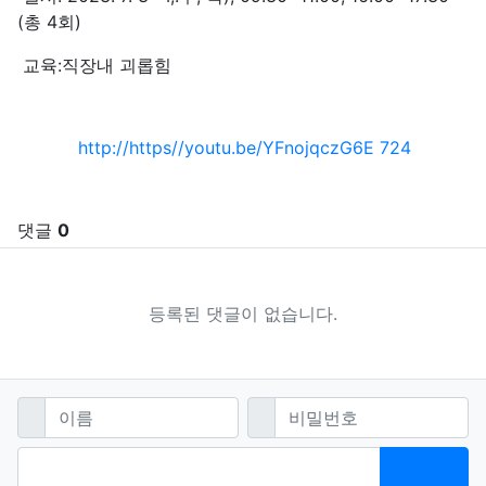
(총 4회)
교육:직장내 괴롭힘
관련자료
회 연결
http://https//youtu.be/YFnojqczG6E
724
댓글
0
등록된 댓글이 없습니다.
댓글쓰기
필수
필수
이름
비밀번호