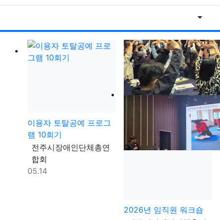
날짜순
게
이용자 토탈공예 프로그
램 10회기
등록자
전주시장애인단체총연
합회
등록일
05.14
2026년 임직원 워크숍