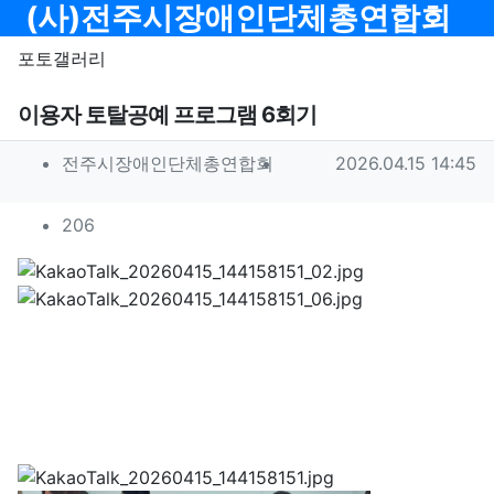
메뉴
(사)전주시장애인단체총연합회
포토갤러리
이용자 토탈공예 프로그램 6회기
작성자 정보
작성
작성일
전주시장애인단체총연합회
2026.04.15 14:45
컨텐츠 정보
조회
206
본문