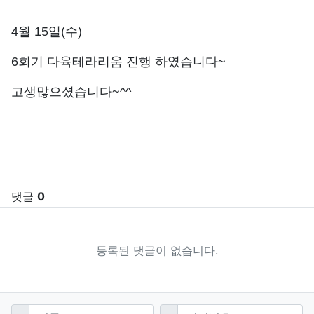
4월 15일(수)
6회기 다육테라리움 진행 하였습니다~
고생많으셨습니다~^^
관련자료
댓글
0
등록된 댓글이 없습니다.
댓글쓰기
필수
필수
이름
비밀번호