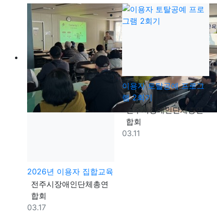
이용자 토탈공예 프로그
램 2회기
등록자
전주시장애인단체총연
합회
등록일
03.11
2026년 이용자 집합교육
등록자
전주시장애인단체총연
합회
등록일
03.17