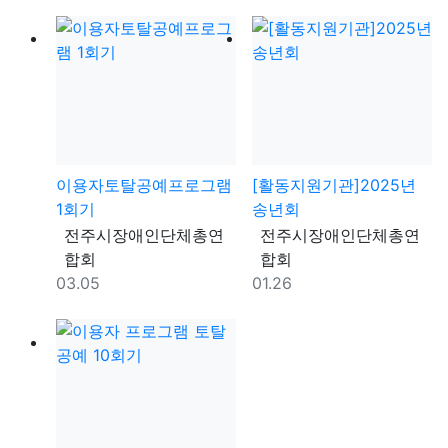
이용자토탈공예프로그램
[활동지원기관]2025년
1회기
송년회
등록자
등록자
전주시장애인단체총연
전주시장애인단체총연
합회
합회
등록일
등록일
03.05
01.26