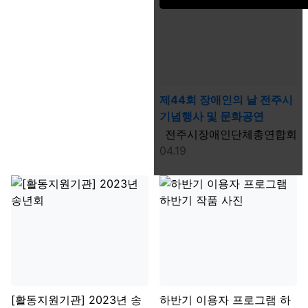
제44회 장애인의 날 전주시
기념행사 및 문화공연
등록자
전주시장애인단체총연합회
등록일
04.19
[활동지원기관] 2023년 송
하반기 이용자 프로그램 하