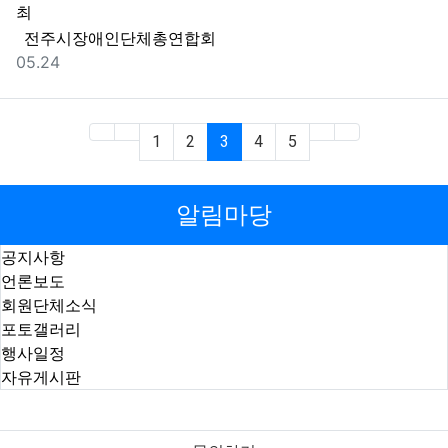
최
등록자
전주시장애인단체총연합회
등록일
05.24
(current)
1
2
3
4
5
알림마당
공지사항
언론보도
회원단체소식
포토갤러리
행사일정
자유게시판