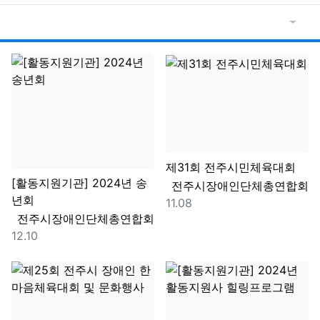
날짜순
게
제31회 전주시민체육대회
[활동지원기관] 2024년 송
등록자
전주시장애인단체총연합회
년회
등록일
11.08
등록자
전주시장애인단체총연합회
등록일
12.10