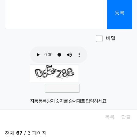
등록
비밀
이모티
폰트어
동영
이
새
자동등록방지 숫자를 순서대로 입력하세요.
목록
답글
전체
67
/ 3 페이지