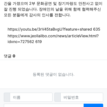
간을 가졌으며 2부 문화공연 및 장기자랑도 안전사고 없이
잘 진행 되었습니다. 장애인의 날을 위해 함께 협력해주신
모든 분들에게 감사의 인사를 전합니다.
관련자료
회 
https://youtu.be/3rV45taBvgU?feature=shared
635
https://www.jeollailbo.com/news/articleView.html?
회 연결
idxno=727562
619
댓글
0
등록된 댓글이 없습니다.
댓글쓰기
필수
필수
이름
비밀번호