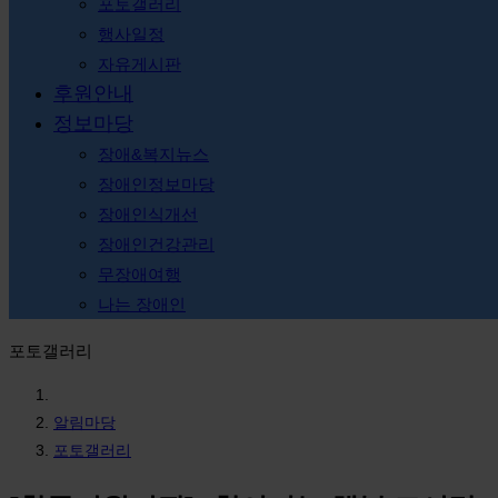
포토갤러리
행사일정
자유게시판
후원안내
정보마당
장애&복지뉴스
장애인정보마당
장애인식개선
장애인건강관리
무장애여행
나는 장애인
포토갤러리
알림마당
포토갤러리