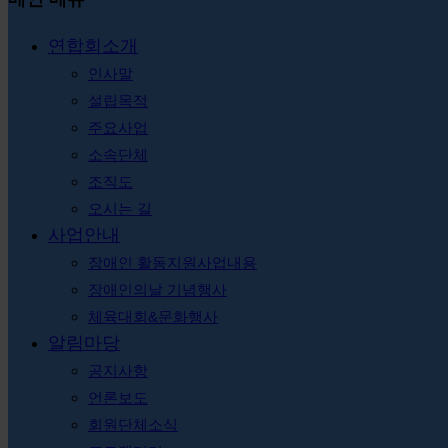
연합회소개
인사말
설립목적
주요사업
소속단체
조직도
오시는 길
사업안내
장애인 활동지원사업내용
장애인의날 기념행사
체육대회&문화행사
알림마당
공지사항
언론보도
회원단체소식