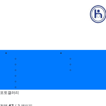
상단 네비
메인 메뉴
연합회소개
사업안내
인사말
장애인 활동지원사
설립목적
장애인의날 기념행
주요사업
체육대회&문화행
소속단체
조직도
오시는 길
포토갤러리
전체
67
/ 3 페이지