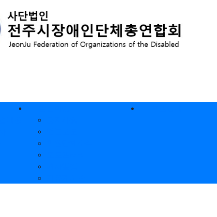
알림마당
후원안내
업내용
공지사항
사
언론보도
사
회원단체소식
포토갤러리
행사일정
자유게시판