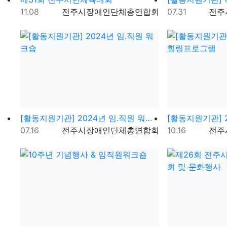
등록일
등록자
등록일
등록
11.08
전주시장애인단체총연합회
07.31
전주
[활동지원기관] 2024년 임.직원 워크숍
등록일
등록자
등록일
등록
07.16
전주시장애인단체총연합회
10.16
전주