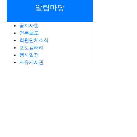
회순 정렬
게시판 검색
알림마당
공지사항
언론보도
회원단체소식
포토갤러리
행사일정
자유게시판