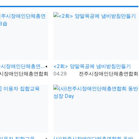
조
2024년 (사)전주시장애인단체총연합회 임.직원 워크숍
<2회> 양말목공예 냄비받침만들기
자
등록일
등록자
시장애인단체총연합회
04.29
전주시장애인단체총연합회
 이용자 집합교육
(사)전주시장애인단체총연합회 동반성장 Day