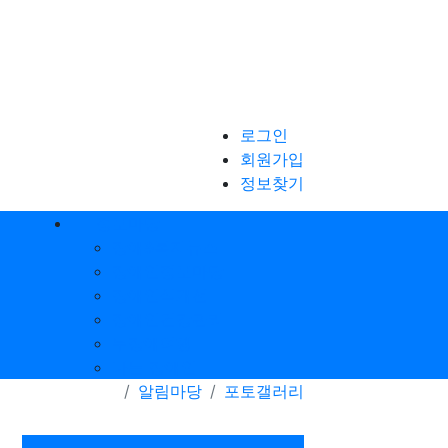
로그인
회원가입
정보찾기
정보마당
장애&복지뉴스
장애인정보마당
장애인식개선
장애인건강관리
무장애여행
나는 장애인
알림마당
포토갤러리