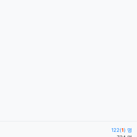
122(
1
) 명