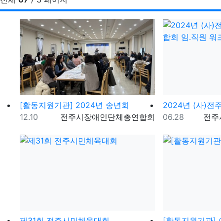
[활동지원기관] 2024년 송년회
등록일
등록자
등록일
등록
12.10
전주시장애인단체총연합회
06.28
전주
제31회 전주시민체육대회
[활동지원기관]