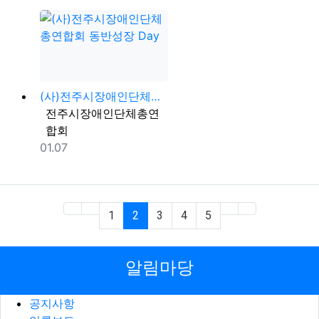
(사)전주시장애인단체총연합회 동반성장 Day
등록자
전주시장애인단체총연
합회
등록일
01.07
(current)
1
2
3
4
5
알림마당
공지사항