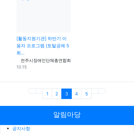
[활동지원기관] 하반기 이
용자 프로그램 (토탈공예 5
회…
등록자
전주시장애인단체총연합회
등록일
10.15
(current)
1
2
3
4
5
알림마당
공지사항