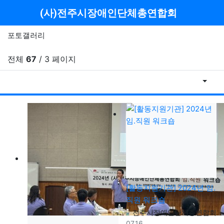
메뉴
(사)전주시장애인단체총연합회
포토갤러리
전체
67
/ 3 페이지
날짜순
게
[활동지원기관] 2024년 임.
직원 워크숍
등록자
전주시장애인단체총연합회
등록일
07.16